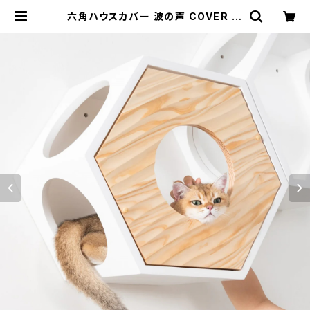
六角ハウスカバー 波の声 COVER W
AVE(六角ハウスオプション)-MYZO
O【nekokobo select】 | 猫のため
のギフトショップ【カリネコ】