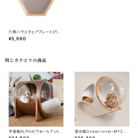
六角ハウスチェアプレート(六角
ハウスオプション)-MYZOO【n
¥5,980
ekokobo select】
同じカテゴリの商品
宇宙船ALPHA/ウォールナット
潜水艇Ocean rover-MYZOO
(床置きタイプ猫用ベッド)-MYZ
【nekokobo select】