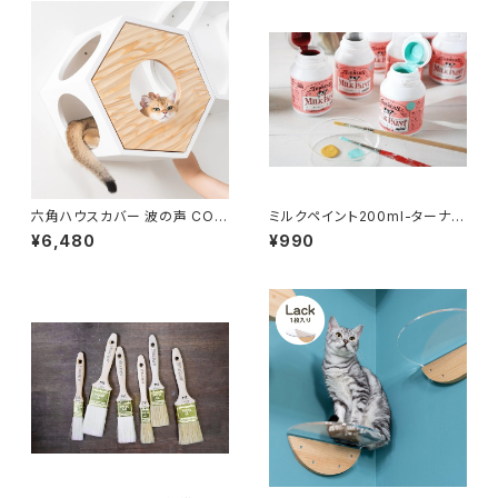
六角ハウスカバー 波の声 COV
ミルクペイント200ml-ターナー
ER WAVE(六角ハウスオプショ
色彩【nekokobo select】
¥6,480
¥990
ン)-MYZOO【nekokobo sel
ect】