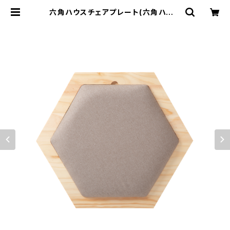
六角ハウスチェアプレート(六角ハウス
オプション)-MYZOO【nekokobo s
elect】 | 猫のためのギフトショップ
【カリネコ】