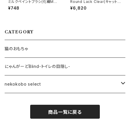
ミルクペイントブラシ(化繊Mサ
Round Lack Clear(キャットス
イズ)-ターナー色彩【nekokob
テップ)-MYZOO【nekokobo
¥748
¥6,820
o select】
select】
CATEGORY
猫のおもちゃ
にゃんがーどBlind-トイレの目隠し-
nekokobo select
MYZOO
商品一覧に戻る
ミルクペイント