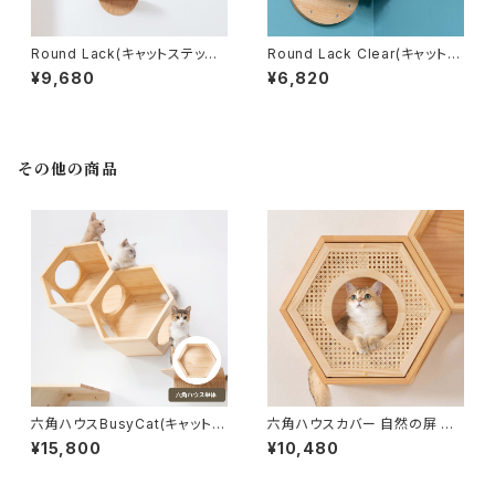
Round Lack(キャットステップ/
Round Lack Clear(キャットス
2台セット)-MYZOO【nekoko
テップ)-MYZOO【nekokobo
¥9,680
¥6,820
bo select】
select】
その他の商品
六角ハウスBusyCat(キャットス
六角ハウスカバー 自然の屏 CO
テップ)-MYZOO【nekokobo
VER RATTAN(六角ハウスオプ
¥15,800
¥10,480
select】
ション)-MYZOO【nekokobo
select】